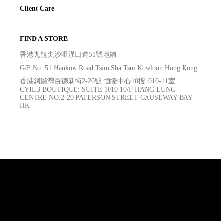
Client Care
FIND A STORE
香港九龍尖沙咀漢口道51號地舖
G/F No. 51 Hankow Road Tsim Sha Tsui Kowloon Hong Kong
香港銅鑼灣百德新街2-20號 恒隆中心10樓1010-11室
CYILB BOUTIQUE: SUITE 1010 10/F HANG LUNG
CENTRE NO.2-20 PATERSON STREET CAUSEWAY BAY
HK